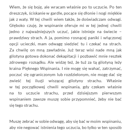
Wiem, że się boję, ale wracam właśnie po to uczucie. Po ten
dreszczyk, ściskanie w gardle, pocące się dłonie i nogi miękkie
jak z waty. W tej chwili wiem także, że doświadczam odwagi.
Głęboko czuję, że wspinanie oferuje mi w tej jednej chwili
jedno z najważniejszych uczuć, jakie istnieje na świecie –
prawdziwy strach. A ja, pomimo rosnącej paniki i włączonej
opcji ucieczki, mam odwagę siedzieć tu i czekać na strach.
Za chwilę on mną zawładnie. Już teraz wisi nade mną jak
gilotyna gotowa dokonać dekapitacji i pozbawić mnie resztek
zdrowego rozsądku. Ale widzę też, że tuż za tą gilotyną leży
kraina Pięknego Wspinania. I nie mogę się wahać, zatrzymać,
poczuć się ograniczonym lub rozdzielonym, nie mogę dać się
zwieść tej iluzji wiszącej gilotyny strachu. Właśnie
w tej początkowej chwili wspinania, gdy czekam właśnie
na to uczucie strachu, przed dzisiejszym pierwszym
wspinaniem zawsze muszę sobie przypomnieć, żeby nie bać
się tego strachu.
Muszę zebrać w sobie odwagę, aby się bać w moim wspinaniu,
aby nie negować istnienia tego uczucia, bo tylko w ten sposób