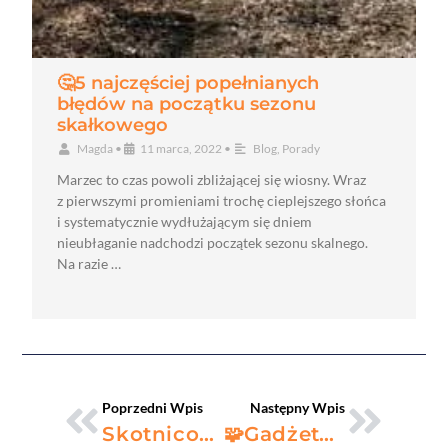
🤔5 najczęściej popełnianych
błędów na początku sezonu
skałkowego
Magda
•
11 marca, 2022
•
Blog
,
Porady
Marzec to czas powoli zbliżającej się wiosny. Wraz
z pierwszymi promieniami trochę cieplejszego słońca
i systematycznie wydłużającym się dniem
nieubłaganie nadchodzi początek sezonu skalnego.
Na razie …
Prev
Nastę
Poprzedni Wpis
Następny Wpis
Skotnicowa Skała
🧩Gadżety Nie-Wspinaczkowe