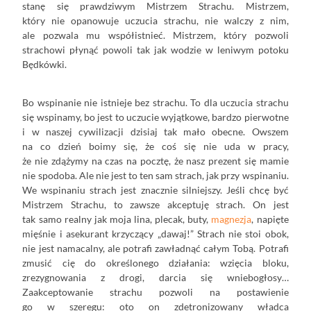
stanę się prawdziwym Mistrzem Strachu. Mistrzem,
który nie opanowuje uczucia strachu, nie walczy z nim,
ale pozwala mu współistnieć. Mistrzem, który pozwoli
strachowi płynąć powoli tak jak wodzie w leniwym potoku
Będkówki.
Bo wspinanie nie istnieje bez strachu. To dla uczucia strachu
się wspinamy, bo jest to uczucie wyjątkowe, bardzo pierwotne
i w naszej cywilizacji dzisiaj tak mało obecne. Owszem
na co dzień boimy się, że coś się nie uda w pracy,
że nie zdążymy na czas na pocztę, że nasz prezent się mamie
nie spodoba. Ale nie jest to ten sam strach, jak przy wspinaniu.
We wspinaniu strach jest znacznie silniejszy. Jeśli chcę być
Mistrzem Strachu, to zawsze akceptuję strach. On jest
tak samo realny jak moja lina, plecak, buty,
magnezja
, napięte
mięśnie i asekurant krzyczący „dawaj!” Strach nie stoi obok,
nie jest namacalny, ale potrafi zawładnąć całym Tobą. Potrafi
zmusić cię do określonego działania: wzięcia bloku,
zrezygnowania z drogi, darcia się wniebogłosy…
Zaakceptowanie strachu pozwoli na postawienie
go w szeregu: oto on zdetronizowany władca