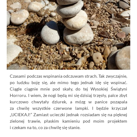
Czasami podczas wspinania odczuwam strach. Tak zwyczajnie,
po ludzku boję się, ale mimo tego jednak idę się wspinać.
Ciągle ciągnie mnie pod skały, do tej Wysokiej Świątyni
Horroru. I wiem, że nogi będą mi się dzisiaj trzęsły, palce zbyt
kurczowo chwytały dziurek, a mózg w panice pozapala
za chwilę wszystkie czerwone lampki. I będzie krzyczał
„UCIEKAJ!” Zamiast ucieczki jednak rozsiadam się na pięknej
zielonej trawie, płaskim kamieniu pod moim projektem
i czekam na to, co za chwilę się stanie.