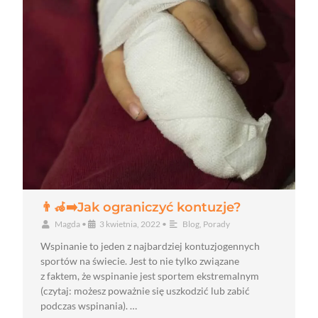
👨‍🦽‍➡️Jak ograniczyć kontuzje?
Magda
•
3 kwietnia, 2022
•
Blog
,
Porady
Wspinanie to jeden z najbardziej kontuzjogennych
sportów na świecie. Jest to nie tylko związane
z faktem, że wspinanie jest sportem ekstremalnym
(czytaj: możesz poważnie się uszkodzić lub zabić
podczas wspinania). …