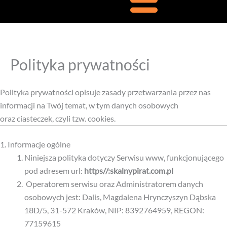
Polityka prywatności
Polityka prywatności opisuje zasady przetwarzania przez nas
informacji na Twój temat, w tym danych osobowych
oraz ciasteczek, czyli tzw. cookies.
1. Informacje ogólne
Niniejsza polityka dotyczy Serwisu www, funkcjonującego
pod adresem url:
https//:skalnypirat.com.pl
Operatorem serwisu oraz Administratorem danych
osobowych jest: Dalis, Magdalena Hrynczyszyn Dąbska
18D/5, 31-572 Kraków, NIP: 8392764959, REGON:
77159615