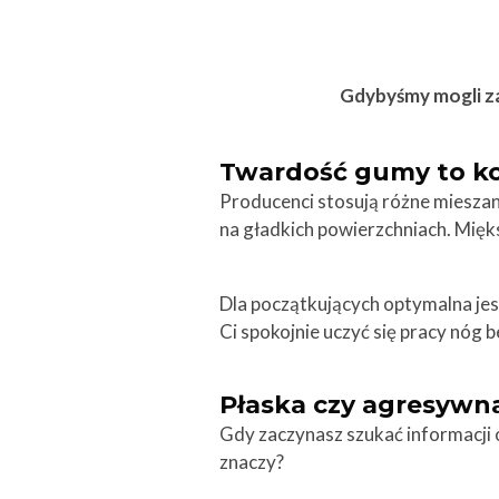
Gdybyśmy mogli za
Twardość gumy to ko
Producenci stosują różne mieszan
na gładkich powierzchniach. Miększ
Dla początkujących optymalna je
Ci spokojnie uczyć się pracy nóg 
Płaska czy agresywn
Gdy zaczynasz szukać informacji o 
znaczy?