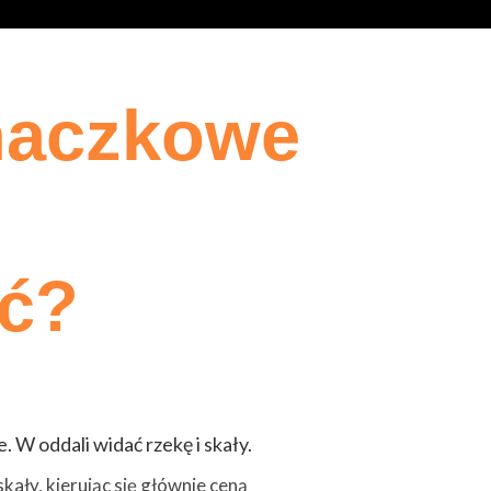
naczkowe
ać?
kały, kierując się głównie ceną