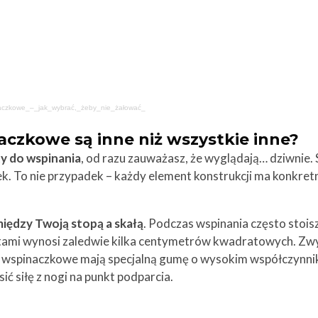
aczkowe_–_jak_wybrać,_żeby_nie_żałować_
czkowe są inne niż wszystkie inne?
y do wspinania
, od razu zauważasz, że wyglądają… dziwnie.
bek. To nie przypadek – każdy element konstrukcji ma konkret
iędzy Twoją stopą a skałą
. Podczas wspinania często stois
utami wynosi zaledwie kilka centymetrów kwadratowych. Zw
ty wspinaczkowe mają specjalną gumę o wysokim współczynniku
ić siłę z nogi na punkt podparcia.