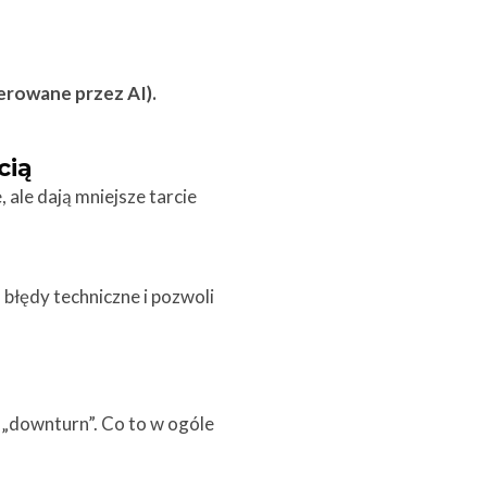
erowane przez AI).
cią
ale dają mniejsze tarcie
 błędy techniczne i pozwoli
, „downturn”. Co to w ogóle