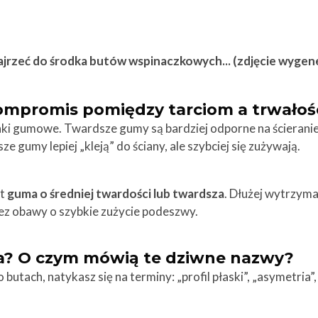
jrzeć do środka butów wspinaczkowych... (zdjęcie wygen
mpromis pomiędzy tarciom a trwałoś
ki gumowe. Twardsze gumy są bardziej odporne na ścieranie, 
e gumy lepiej „kleją” do ściany, ale szybciej się zużywają.
st
guma o średniej twardości lub twardsza
. Dłużej wytrzyma
bez obawy o szybkie zużycie podeszwy.
a? O czym mówią te dziwne nazwy?
butach, natykasz się na terminy: „profil płaski”, „asymetria”