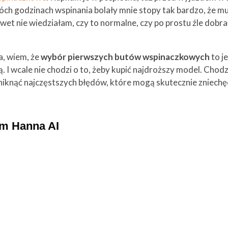
wóch godzinach wspinania bolały mnie stopy tak bardzo, że m
awet nie wiedziałam, czy to normalne, czy po prostu źle dobr
a, wiem, że
wybór pierwszych butów wspinaczkowych
to j
. I wcale nie chodzi o to, żeby kupić najdroższy model. Chodz
niknąć najczęstszych błędów, które mogą skutecznie zniechęc
em Hanna AI