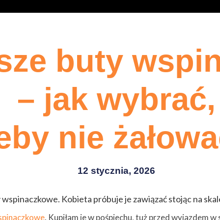
sze buty wspi
– jak wybrać,
eby nie żałow
12 stycznia, 2026
spinaczkowe
. Kupiłam je w pośpiechu, tuż przed wyjazdem w s