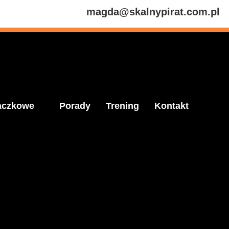
magda@skalnypirat.com.pl
aczkowe
Porady
Trening
Kontakt