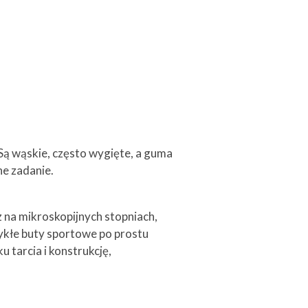
 Są wąskie, często wygięte, a guma
ne zadanie.
z na mikroskopijnych stopniach,
ykłe buty sportowe po prostu
 tarcia i konstrukcję,