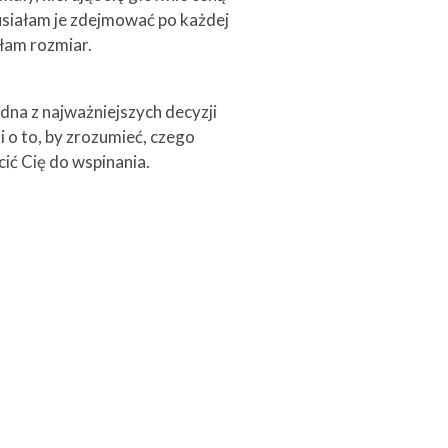
usiałam je zdejmować po każdej
ałam rozmiar.
edna z najważniejszych decyzji
i o to, by zrozumieć, czego
ić Cię do wspinania.