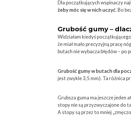
Dla początkujących wspinaczy naj
żeby móc się w nich uczyć
. Bo be
Grubość gumy – dlacz
Widziałam kiedyś początkującego 
że miał mało precyzyjną pracę nó
butach nie wybacza błędów – po pr
Grubość gumy w butach dla poc
jest zwykle 3,5 mm). Ta różnica p
Grubsza guma ma jeszcze jeden at
stopy nie są przyzwyczajone do t
A stopy są przez to mniej „zmęczo