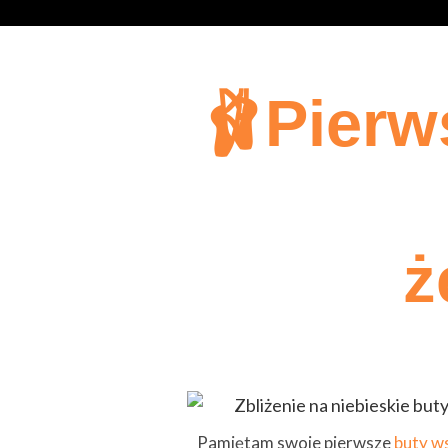
🩰Pierw
ż
Pamiętam swoje pierwsze
buty w