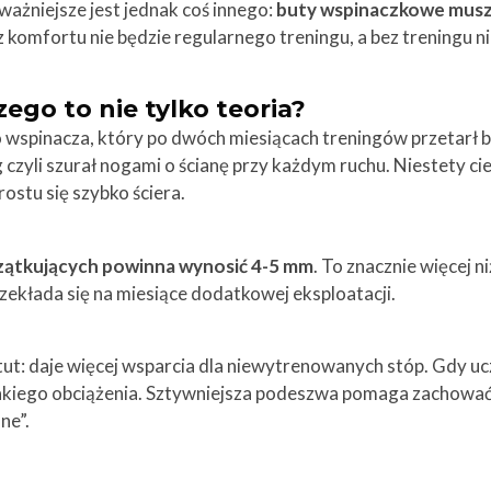
ważniejsze jest jednak coś innego:
buty wspinaczkowe muszą
z komfortu nie będzie regularnego treningu, a bez treningu n
ego to nie tylko teoria?
wspinacza, który po dwóch miesiącach treningów przetarł bu
g czyli szurał nogami o ścianę przy każdym ruchu. Niestety
ostu się szybko ściera.
zątkujących powinna wynosić 4-5 mm
. To znacznie więcej
rzekłada się na miesiące dodatkowej eksploatacji.
ut: daje więcej wsparcia dla niewytrenowanych stóp. Gdy uc
akiego obciążenia. Sztywniejsza podeszwa pomaga zachować 
ne”.