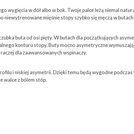
o wygięcia w dół albo w bok. Twoje palce leżą niemal natura
, bo niewytrenowane mięśnie stopy szybko się męczą w buta
czubka buta od osi pięty. W butach dla początkujących asyme
uralnego konturu stopy. Buty mocno asymetryczne wymuszają
e raczej dla zaawansowanych wspinaczy.
rofilu i niskiej asymetrii. Dzięki temu będą wygodne podczas
nie walce z bólem stóp.