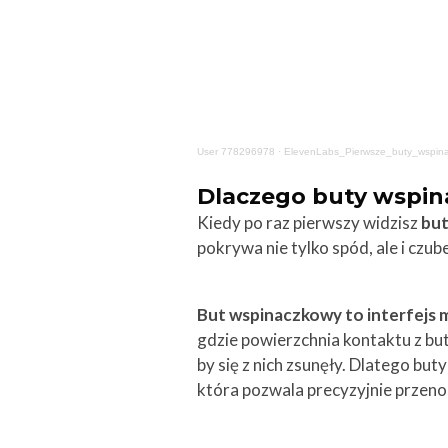
User 778296978
·
ElevenLabs_Pierwsze_buty_wspin
Dlaczego buty wspina
Kiedy po raz pierwszy widzisz
but
pokrywa nie tylko spód, ale i czu
But wspinaczkowy to interfejs m
gdzie powierzchnia kontaktu z b
by się z nich zsunęły. Dlatego bu
która pozwala precyzyjnie przenos