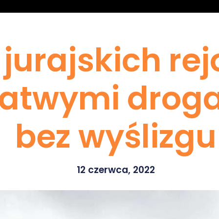
 jurajskich re
 łatwymi drog
bez wyślizgu
12 czerwca, 2022