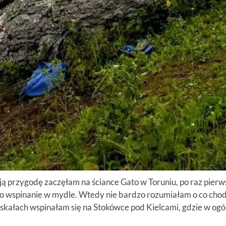
ją przygodę zaczęłam na ściance Gato w Toruniu, po raz pierw
to wspinanie w mydle. Wtedy nie bardzo rozumiałam o co chodz
 skałach wspinałam się na Stokówce pod Kielcami, gdzie w og