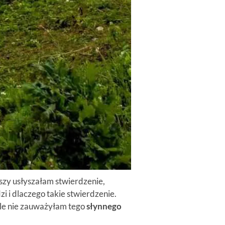
szy usłyszałam stwierdzenie,
i i dlaczego takie stwierdzenie.
óle nie zauważyłam tego
słynnego