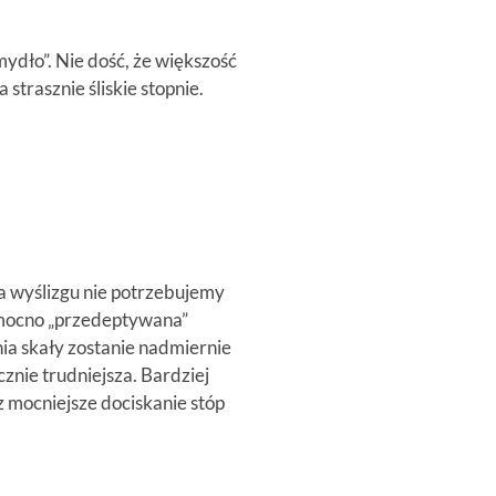
mydło”. Nie dość, że większość
strasznie śliskie stopnie.
ia wyślizgu nie potrzebujemy
e mocno „przedeptywana”
nia skały zostanie nadmiernie
cznie trudniejsza. Bardziej
 mocniejsze dociskanie stóp