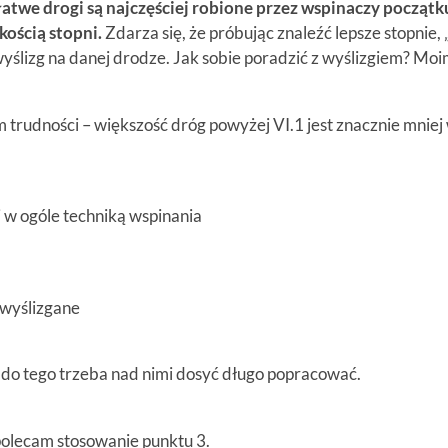
atwe drogi są najczęściej robione przez wspinaczy początk
skością stopni.
Zdarza się, że próbując znaleźć lepsze stopnie, 
yślizg na danej drodze. Jak sobie poradzić z wyślizgiem? Moi
m trudności – większość dróg powyżej VI.1 jest znacznie mniej
i w ogóle techniką wspinania
ą wyślizgane
ć i do tego trzeba nad nimi dosyć długo popracować.
polecam stosowanie punktu 3.