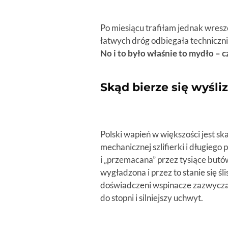
Po miesiącu trafiłam jednak wreszc
łatwych dróg odbiegała technicznie
No i to było właśnie to mydło – c
Skąd bierze się wyśli
Polski wapień w większości jest s
mechanicznej szlifierki i długieg
i „przemacana” przez tysiące butów
wygładzona i przez to stanie się śl
doświadczeni wspinacze zazwyczaj
do stopni i silniejszy uchwyt.