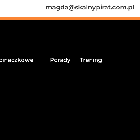
magda@skalnypirat.com.pl
pinaczkowe
Porady
Trening