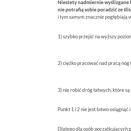
Niestety nadmiernie wyślizgane ł
nie potrafią sobie poradzić ze śli
i tym samym znacznie pogłębiają w
1) szybko przejść na wyższy pozio
2) ciężko pracować nad pracą nóg 
3) nie robić dróg łatwych, które s
Punkt 1 i 2 nie jest łatwo osiągną
Dlatego dla osób początkujących 