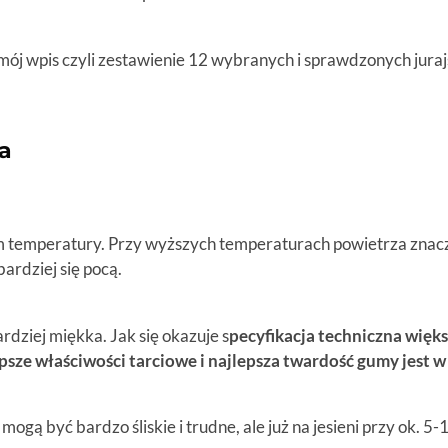
e mój wpis czyli zestawienie 12 wybranych i sprawdzonych jura
a
 temperatury. Przy wyższych temperatu­rach powietrza znaczn
bardziej się pocą.
rdziej miękka. Jak się okazuje s
pecyfikacja techniczna więk
psze właściwości tarciowe i najlepsza twardość gumy jest 
ogą być bardzo śliskie i trudne, ale już na jesieni przy ok. 