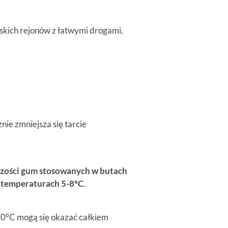
jskich rejonów z łatwymi drogami,
ie zmniejsza się tarcie
szości gum stosowanych w butach
w temperaturach 5-8°C
.
5-10°C mogą się okazać całkiem