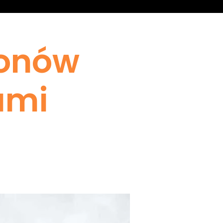
jonów
ami