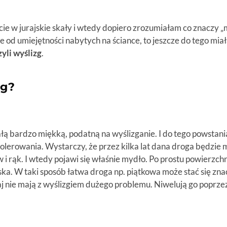
ie w jurajskie skały i wtedy dopiero zrozumiałam co znaczy „
 od umiejętności nabytych na ściance, to jeszcze do tego miała 
zyli wyślizg
.
zg?
kałą bardzo miękką, podatną na wyślizganie. I do tego powstan
o polerowania. Wystarczy, że przez kilka lat dana droga będzi
 i rąk. I wtedy pojawi się właśnie mydło. Po prostu powierzch
iska. W taki sposób łatwa droga np. piątkowa może stać się zna
 nie mają z wyślizgiem dużego problemu. Niwelują go poprzez