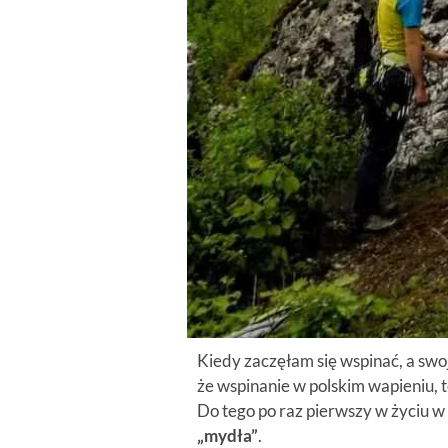
Kiedy zaczęłam się wspinać, a swo
że wspinanie w polskim wapieniu, 
Do tego po raz pierwszy w życiu w
„mydła”
.