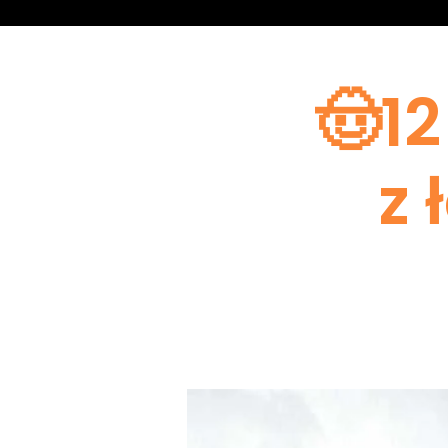
🤠12
z